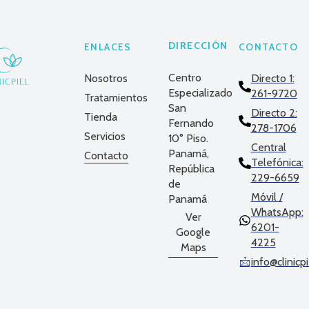
DIRECCIÓN
ENLACES
CONTACTO
Centro
Nosotros
Directo 1:
Especializado
261-9720
Tratamientos
San
Directo 2:
Tienda
Fernando
278-1706
Servicios
10° Piso.
Central
Panamá,
Contacto
Telefónica:
República
229-6659
de
Móvil /
Panamá
WhatsApp:
Ver
6201-
Google
4225
Maps
info@clinicp