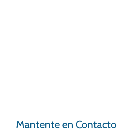
Estamos ubicados en una zona accesible de la
ciudad, dentro de un entorno médico
especializado para brindarte atención
dermatológica profesional, segura y
personalizada.
Horario
Lunes a Viernes:
8:30am – 5:00pm
Sábado:
9:00am – 1:00pm
Domingo:
Cerrado
Mantente en Contacto